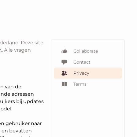
derland. Deze site
. Alle vragen
Collaborate
Contact
Privacy
Terms
en van de
fende adressen
ikers bij updates
odel.
en gebruiker naar
m en bevatten