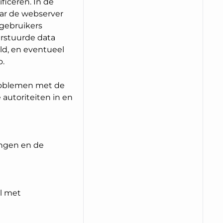
ficeren. In de
aar de webserver
 gebruikers
erstuurde data
ld, en eventueel
o.
problemen met de
 autoriteiten in en
ingen en de
l met