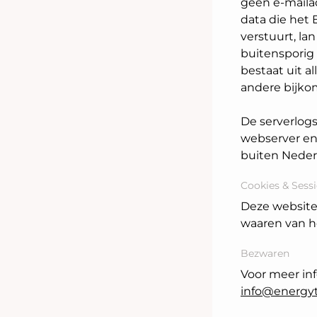
geen e-mailad
data die het
verstuurt, l
buitensporig 
bestaat uit a
andere bijko
De serverlog
webserver en 
buiten Neder
Cookies & Sessi
Deze website
waaren van he
Bezwaren
Voor meer in
info@energy