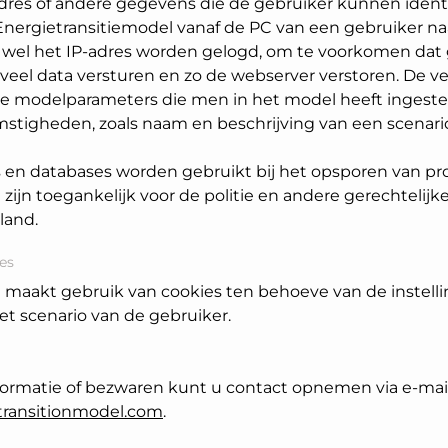
res of andere gegevens die de gebruiker kunnen identi
 Energietransitiemodel vanaf de PC van een gebruiker n
an wel het IP-adres worden gelogd, om te voorkomen dat
veel data versturen en zo de webserver verstoren. De v
lle modelparameters die men in het model heeft ingeste
mstigheden, zoals naam en beschrijving van een scenari
s en databases worden gebruikt bij het opsporen van 
zijn toegankelijk voor de politie en andere gerechtelijke
land.
es
 maakt gebruik van cookies ten behoeve van de instell
t scenario van de gebruiker.
formatie of bezwaren kunt u contact opnemen via e-mai
transitionmodel.com
.