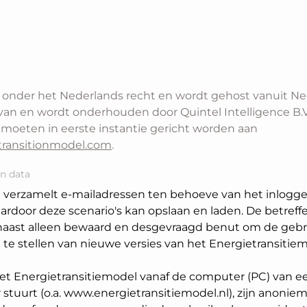
t onder het Nederlands recht en wordt gehost vanuit Ne
an en wordt onderhouden door Quintel Intelligence B.V.
y moeten in eerste instantie gericht worden aan
transitionmodel.com
.
n data
 verzamelt e-mailadressen ten behoeve van het inlogg
ardoor deze scenario's kan opslaan en laden. De betref
aast alleen bewaard en desgevraagd benut om de gebru
te stellen van nieuwe versies van het Energietransitiem
het Energietransitiemodel vanaf de computer (PC) van e
stuurt (o.a. www.energietransitiemodel.nl), zijn anonie